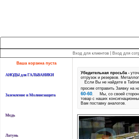
+7 (495) 975-60-60
roscm@roscm.ru
Главная
О компании
Прайс-лист
Спецпредложения
|
Вход для клиентов
Вход для сот
Ваша корзина пуста
Убедительная просьба -
уточ
АНОДЫ для ГАЛЬВАНИКИ
отгрузок и резервов.
Металлоп
Если Вы не найдете в Таблице
просим отправить Заявку на 
60-60
. Мы, со своей стороны
Заземление и Молниезащита
товар с наших консигнационны
Вам поставку аналогов.
Медь
Латунь