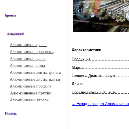
Бронза
Алюминий
Алюминиевая кровля
Характеристики
Алюминиевая проволока
Алюминиевая чушка
Продукция
Алюминиевая шина
Марка
Алюминиевые ленты, фольга
Толщина Диаметр наруж
Алюминиевые листы, плиты
Длина
Алюминиевые профиля
Произво­дитель ГОСТ/EN
Алюминиевые прутки
Алюминиевый уголок
← Назад в раздел Алюминиевые
Никель