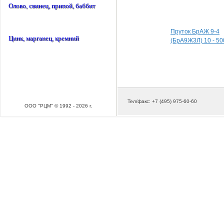
Олово, свинец, припой, баббит
Специальные пред
Пруток БрАЖ 9-4
Цинк, марганец, кремний
(БрА9Ж3Л) 10 - 50
Тел/факс: +7 (495) 975-60-60
ООО "РЦМ" © 1992 - 2026 г.