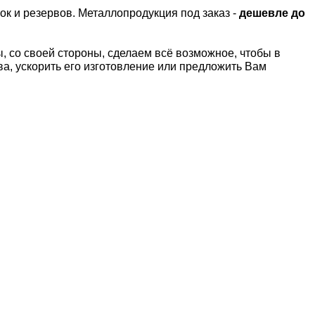
ок и резервов.
Металлопродукция под заказ -
дешевле до
 со своей стороны, сделаем всё возможное, чтобы в
а, ускорить его изготовление или предложить Вам
Т
Латунный лист Л63
Латунный лист
2,0х252х1500 мм
2,0х248х1500 