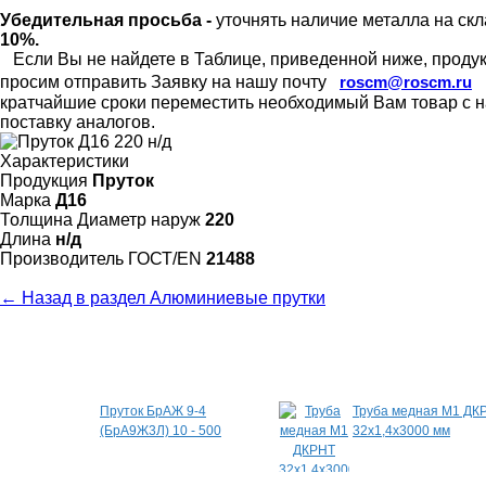
Убедительная просьба -
уточнять наличие металла на скл
10%.
Если Вы не найдете в Таблице, приведенной ниже, продукц
просим отправить Заявку на нашу почту
roscm@roscm.ru
кратчайшие сроки переместить необходимый Вам товар с на
поставку аналогов.
Характеристики
Продукция
Пруток
Марка
Д16
Толщина Диаметр наруж
220
Длина
н/д
Произво­дитель ГОСТ/EN
21488
← Назад в раздел Алюминиевые прутки
Специальные предложения
Пруток БрАЖ 9-4
Труба медная М1 ДК
(БрА9Ж3Л) 10 - 500
32х1,4х3000 мм