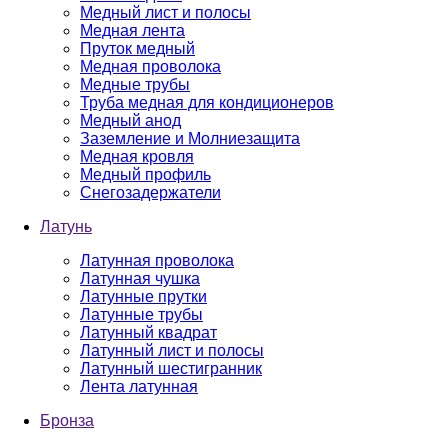
Медный лист и полосы
Медная лента
Пруток медный
Медная проволока
Медные трубы
Труба медная для кондиционеров
Медный анод
Заземление и Молниезащита
Медная кровля
Медный профиль
Снегозадержатели
Латунь
Латунная проволока
Латунная чушка
Латунные прутки
Латунные трубы
Латунный квадрат
Латунный лист и полосы
Латунный шестигранник
Лента латунная
Бронза