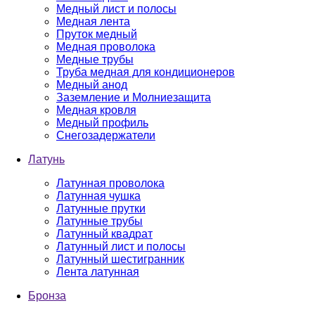
Медный лист и полосы
Медная лента
Пруток медный
Медная проволока
Медные трубы
Труба медная для кондиционеров
Медный анод
Заземление и Молниезащита
Медная кровля
Медный профиль
Снегозадержатели
Латунь
Латунная проволока
Латунная чушка
Латунные прутки
Латунные трубы
Латунный квадрат
Латунный лист и полосы
Латунный шестигранник
Лента латунная
Бронза