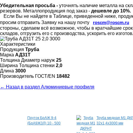
Убедительная просьба -
уточнять наличие металла на скл
резервов.
Металлопродукция под заказ -
дешевле до 10%.
Если Вы не найдете в Таблице, приведенной ниже, продукц
просим отправить Заявку на нашу почту
roscm@roscm.ru
стороны, сделаем всё возможное, чтобы в кратчайшие сро
складов, отгрузить его с производства, ускорить его изгот
Характеристики
Продукция
Труба
Марка
АД31Т
Толщина Диаметр наруж
25
Ширина Толщина стенки
2,0
Длина
3000
Произво­дитель ГОСТ/EN
18482
← Назад в раздел Алюминиевые профиля
Специальные предложения
Пруток БрАЖ 9-4
Труба медная М1 ДК
(БрА9Ж3Л) 10 - 500
32х1,4х3000 мм