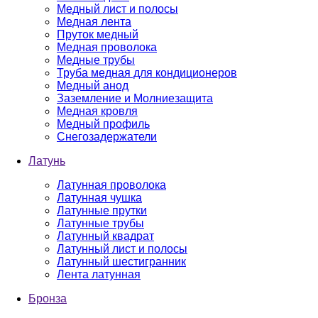
Медный лист и полосы
Медная лента
Пруток медный
Медная проволока
Медные трубы
Труба медная для кондиционеров
Медный анод
Заземление и Молниезащита
Медная кровля
Медный профиль
Снегозадержатели
Латунь
Латунная проволока
Латунная чушка
Латунные прутки
Латунные трубы
Латунный квадрат
Латунный лист и полосы
Латунный шестигранник
Лента латунная
Бронза