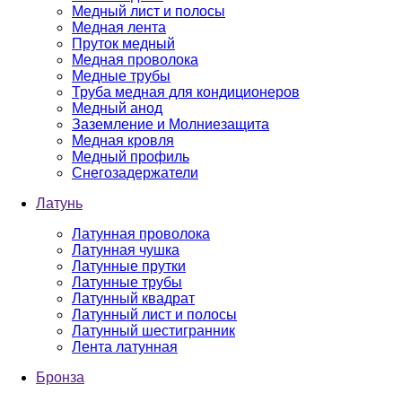
Медный лист и полосы
Медная лента
Пруток медный
Медная проволока
Медные трубы
Труба медная для кондиционеров
Медный анод
Заземление и Молниезащита
Медная кровля
Медный профиль
Снегозадержатели
Латунь
Латунная проволока
Латунная чушка
Латунные прутки
Латунные трубы
Латунный квадрат
Латунный лист и полосы
Латунный шестигранник
Лента латунная
Бронза