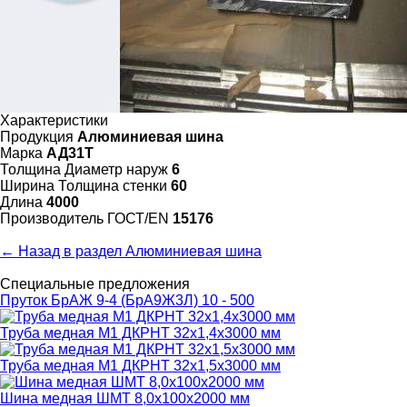
Характеристики
Продукция
Алюминиевая шина
Марка
АД31Т
Толщина Диаметр наруж
6
Ширина Толщина стенки
60
Длина
4000
Произво­дитель ГОСТ/EN
15176
← Назад в раздел Алюминиевая шина
Специальные предложения
Пруток БрАЖ 9-4 (БрА9Ж3Л) 10 - 500
Труба медная М1 ДКРНТ 32х1,4х3000 мм
Труба медная М1 ДКРНТ 32х1,5х3000 мм
Шина медная ШМТ 8,0х100х2000 мм