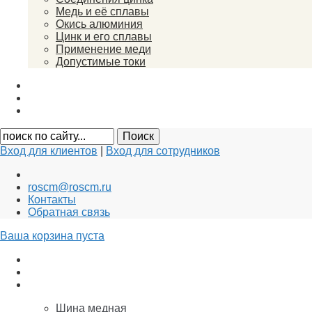
Медь и её сплавы
Окись алюминия
Цинк и его сплавы
Применение меди
Допустимые токи
Вакансии
Новости
Документы
Вход для клиентов
|
Вход для сотрудников
roscm@roscm.ru
Контакты
Обратная связь
Ваша корзина пуста
АНОДЫ для ГАЛЬВАНИКИ
Заземление и Молниезащита
Медь
Шина медная