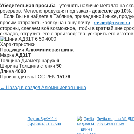
Убедительная просьба -
уточнять наличие металла на скл
резервов.
Металлопродукция под заказ -
дешевле до 10%.
Если Вы не найдете в Таблице, приведенной ниже, продукц
просим отправить Заявку на нашу почту
roscm@roscm.ru
стороны, сделаем всё возможное, чтобы в кратчайшие сро
складов, отгрузить его с производства, ускорить его изгот
Характеристики
Продукция
Алюминиевая шина
Марка
АД31Т
Толщина Диаметр наруж
6
Ширина Толщина стенки
50
Длина
4000
Произво­дитель ГОСТ/EN
15176
← Назад в раздел Алюминиевая шина
Специальные предложения
Пруток БрАЖ 9-4
Труба медная М1 ДК
(БрА9Ж3Л) 10 - 500
32х1,4х3000 мм