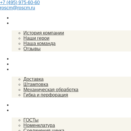
+7 (495) 975-60-60
roscm@roscm.ru
Главная
О компании
История компании
Наши герои
Наша команда
Отзывы
Прайс-лист
Спецпредложения
Услуги
Доставка
Штамповка
Механическая обработка
Гибка и перфорация
Закупки
Справочник
ГОСТы
Номенклатура
Соединения цинка