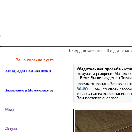
+7 (495) 975-60-60
roscm@roscm.ru
Главная
О компании
Прайс-лист
Спецпредложения
|
Вход для клиентов
Вход для сот
Ваша корзина пуста
Убедительная просьба -
уточ
АНОДЫ для ГАЛЬВАНИКИ
отгрузок и резервов.
Металлоп
Если Вы не найдете в Таблице
просим отправить Заявку на 
60-60
. Мы, со своей стороны
Заземление и Молниезащита
товар с наших консигнационны
Вам поставку аналогов.
Медь
Латунь