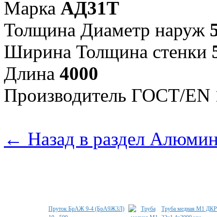
Марка
АД31Т
Толщина Диаметр наруж
Ширина Толщина стенки
Длина
4000
Произво­дитель ГОСТ/EN
← Назад в раздел Алюми
Специальные предложения
Пруток БрАЖ 9-4 (БрА9Ж3Л)
Труба медная М1 ДК