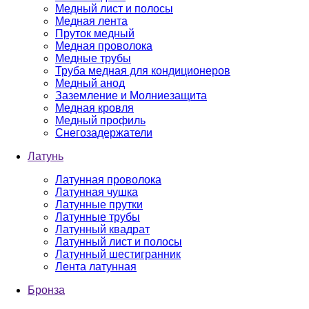
Медный лист и полосы
Медная лента
Пруток медный
Медная проволока
Медные трубы
Труба медная для кондиционеров
Медный анод
Заземление и Молниезащита
Медная кровля
Медный профиль
Снегозадержатели
Латунь
Латунная проволока
Латунная чушка
Латунные прутки
Латунные трубы
Латунный квадрат
Латунный лист и полосы
Латунный шестигранник
Лента латунная
Бронза