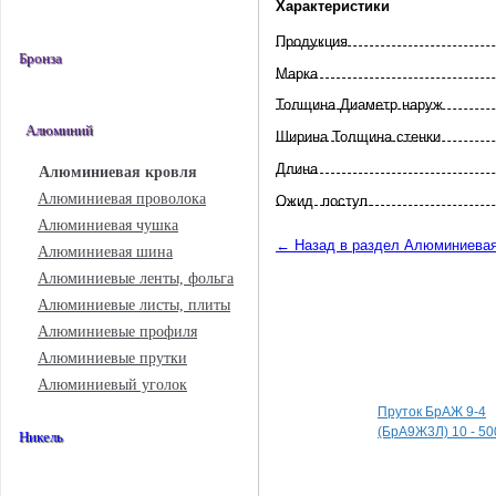
Характеристики
Продукция
Бронза
Марка
Толщина Диаметр наруж
Алюминий
Ширина Толщина стенки
Длина
Алюминиевая кровля
Алюминиевая проволока
Ожид. поступ.
Алюминиевая чушка
← Назад в раздел Алюминиевая
Алюминиевая шина
Алюминиевые ленты, фольга
Алюминиевые листы, плиты
Алюминиевые профиля
Алюминиевые прутки
Специальные пред
Алюминиевый уголок
Пруток БрАЖ 9-4
(БрА9Ж3Л) 10 - 50
Никель