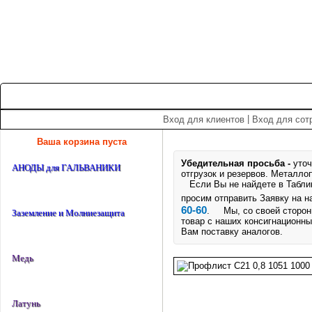
+7 (495) 975-60-60
roscm@roscm.ru
Главная
О компании
Прайс-лист
Спецпредложения
|
Вход для клиентов
Вход для сот
Ваша корзина пуста
Убедительная просьба -
уточ
АНОДЫ для ГАЛЬВАНИКИ
отгрузок и резервов.
Металлоп
Если Вы не найдете в Таблице
просим отправить Заявку на 
60-60
. Мы, со своей стороны
Заземление и Молниезащита
товар с наших консигнационны
Вам поставку аналогов.
Медь
Латунь