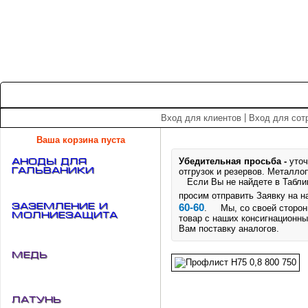
+7 (495) 975-60-60
roscm@roscm.ru
Главная
О компании
Прайс-лист
Спецпредложения
|
Вход для клиентов
Вход для сот
Ваша корзина пуста
Убедительная просьба -
уточ
АНОДЫ для
ГАЛЬВАНИКИ
отгрузок и резервов.
Металлоп
Если Вы не найдете в Таблице
просим отправить Заявку на 
Заземление и
60-60
. Мы, со своей стороны
Молниезащита
товар с наших консигнационны
Вам поставку аналогов.
Медь
Латунь