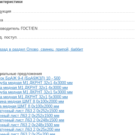
актеристики
дукция
ка
зво­дитель ГОСТ/EN
. поступ.
зад в раздел Олово, свинец, припой, баббит
циальные предложения
ок БрАЖ 9-4 (БрА9Ж3Л) 10 - 500
ба медная М1 ДКРНТ 32х1,4х3000 мм
ба медная М1 ДКРНТ 32х1,5х3000 мм
а медная ШМТ 8,0х100х2000 мм
нный лист Л63 2,0х252х1500 мм
нный лист Л63 2,0х248х1500 мм
нный лист Л63 2,0х25х200 мм