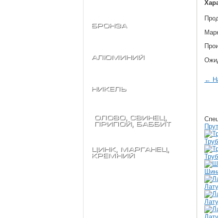
Хар
Про
Бронза
Мар
Прои
Алюминий
Ожид
← На
Никель
Олово, свинец,
Спе
припой, баббит
Прут
Тру
Цинк, марганец,
кремний
Тру
Шин
Лату
Лату
Лату