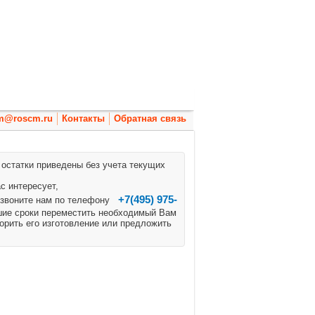
Вакансии
Новости
Документы
m@roscm.ru
Контакты
Обратная связь
 остатки приведены без учета текущих
с интересует,
+7(495) 975-
озвоните нам по телефону
шие сроки переместить необходимый Вам
корить его изготовление или предложить