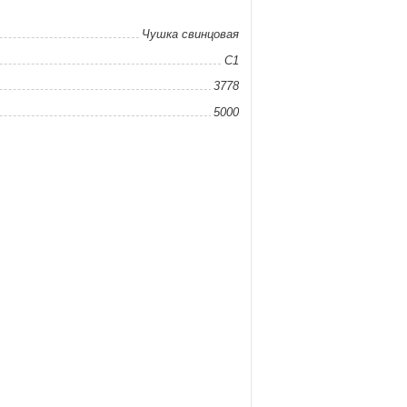
Чушка свинцовая
С1
3778
5000