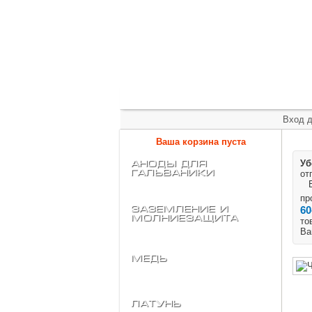
+7 (495) 975-60-60
roscm@roscm.ru
Главная
О компании
Прайс-лис
Вход д
Ваша корзина пуста
Уб
АНОДЫ для
ГАЛЬВАНИКИ
от
Ес
пр
Заземление и
60
Молниезащита
то
Ва
Медь
Латунь