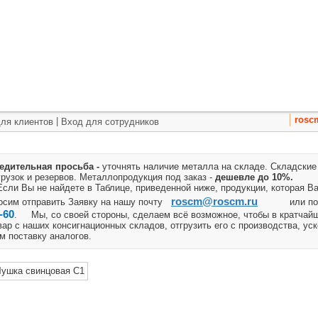
т
Спецпредложения
Услуги
Закупки
Справочник
rosc
|
ля клиентов
Вход для сотрудников
едительная просьба -
уточнять наличие металла на складе. Складские
грузок и резервов.
Металлопродукция под заказ -
дешевле до 10%.
ли Вы не найдете в Таблице, приведенной ниже, продукции, которая Ва
roscm@roscm.ru
осим отправить Заявку на нашу почту
или п
-60
. Мы, со своей стороны, сделаем всё возможное, чтобы в кратчай
вар с наших консигнационных складов, отгрузить его с производства, ус
м поставку аналогов.