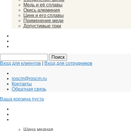
Медь и её сплавы
Окись алюминия
Цинк и его сплавы
Применение меди
Допустимые токи
Вакансии
Новости
Документы
Вход для клиентов
|
Вход для сотрудников
roscm@roscm.ru
Контакты
Обратная связь
Ваша корзина пуста
АНОДЫ для ГАЛЬВАНИКИ
Заземление и Молниезащита
Медь
Шина медная