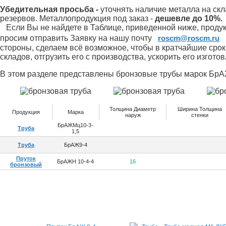
Убедительная просьба -
уточнять наличие металла на скл
резервов.
Металлопродукция под заказ -
дешевле до 10%.
Если Вы не найдете в Таблице, приведенной ниже, продукц
просим отправить Заявку на нашу почту
roscm@roscm.ru
стороны, сделаем всё возможное, чтобы в кратчайшие сро
складов, отгрузить его с производства, ускорить его изгот
В этом разделе представлены бронзовые трубы марок БрА
Толщина Диаметр
Ширина Толщина
Продукция
Марка
наруж
стенки
БрАЖМц10-3-
Труба
1,5
Труба
БрАЖ9-4
Пруток
БрАЖН 10-4-4
16
бронзовый
Специальные предложения