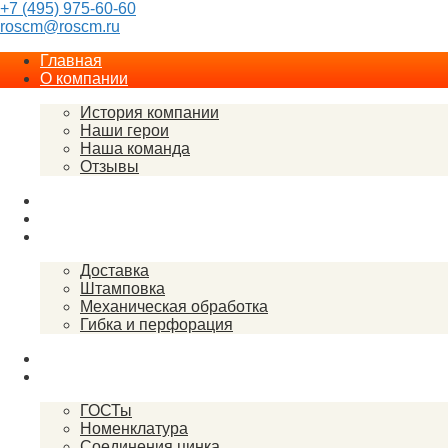
+7 (495) 975-60-60
roscm@roscm.ru
Главная
О компании
История компании
Наши герои
Наша команда
Отзывы
Прайс-лист
Спецпредложения
Услуги
Доставка
Штамповка
Механическая обработка
Гибка и перфорация
Закупки
Справочник
ГОСТы
Номенклатура
Соединения цинка