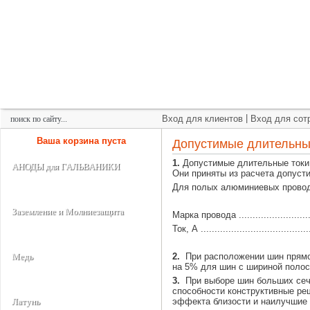
+7 (495) 975-60-60
roscm@roscm.ru
Главная
О компании
Прайс-лист
Спецпредложения
|
Вход для клиентов
Вход для сот
Ваша корзина пуста
Допустимые длительны
1.
Допустимые длительные токи 
АНОДЫ для ГАЛЬВАНИКИ
Они приняты из расчета допуст
Для полых алюминиевых провод
Заземление и Молниезащита
Марка провода ....................
Ток, А ..............................
2.
При расположении шин прямоу
Медь
на 5% для шин с шириной полос
3.
При выборе шин больших сече
способности конструктивные ре
эффекта близости и наилучшие 
Латунь