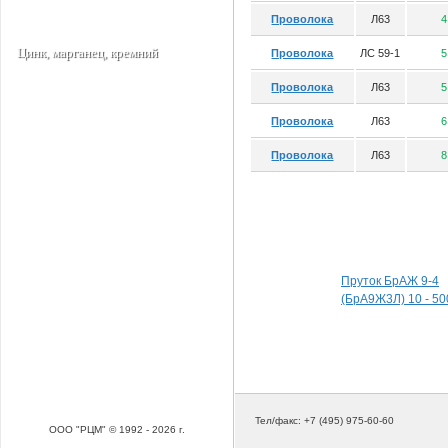
Проволока
Л63
4
Цинк, марганец, кремний
Проволока
ЛС 59-1
5
Проволока
Л63
5
Проволока
Л63
6
Проволока
Л63
8
Специальные пред
Пруток БрАЖ 9-4
(БрА9Ж3Л) 10 - 50
Тел/факс: +7 (495) 975-60-60
ООО "РЦМ" © 1992 - 2026 г.