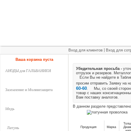
+7 (495) 975-60-60
roscm@roscm.ru
Главная
О компании
Прайс-лист
Спецпредложения
|
Вход для клиентов
Вход для сот
Ваша корзина пуста
Убедительная просьба -
уточ
АНОДЫ для ГАЛЬВАНИКИ
отгрузок и резервов.
Металлоп
Если Вы не найдете в Таблице
просим отправить Заявку на 
60-60
. Мы, со своей стороны
Заземление и Молниезащита
товар с наших консигнационны
Вам поставку аналогов.
В данном разделе представлена
Медь
Толщ
Продукция
Марка
Диам
Латунь
нар