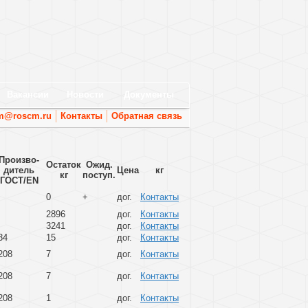
Вакансии
Новости
Документы
m@roscm.ru
Контакты
Обратная связь
Произво­
Остаток
Ожид.
дитель
Цена
кг
кг
поступ.
ГОСТ/EN
0
+
дог.
Контакты
2896
дог.
Контакты
3241
дог.
Контакты
34
15
дог.
Контакты
208
7
дог.
Контакты
208
7
дог.
Контакты
208
1
дог.
Контакты