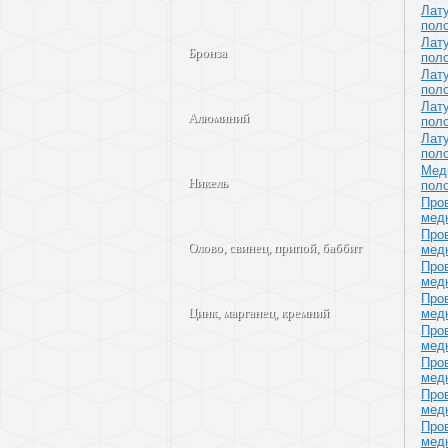
Лат
поло
Лат
Бронза
поло
Лат
поло
Лат
Алюминий
поло
Лат
поло
Мед
Никель
поло
Про
мед
Про
Олово, свинец, припой, баббит
мед
Про
мед
Про
мед
Цинк, марганец, кремний
Про
мед
Про
мед
Про
мед
Про
мед