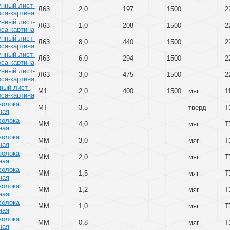
унный лист-
Л63
2,0
197
1500
2
са-картина
унный лист-
Л63
1,0
208
1500
2
са-картина
унный лист-
Л63
8,0
440
1500
2
са-картина
унный лист-
Л63
6,0
294
1500
2
са-картина
унный лист-
Л63
3,0
475
1500
2
са-картина
ный лист-
М1
2,0
400
1500
мяг
1
са-картина
волока
МТ
3,5
тверд
Т
ная
волока
ММ
4,0
мяг
Т
ная
волока
ММ
3,0
мяг
Т
ная
волока
ММ
2,0
мяг
Т
ная
волока
ММ
1,5
мяг
Т
ная
волока
ММ
1,2
мяг
Т
ная
волока
ММ
1,0
мяг
Т
ная
волока
ММ
0,8
мяг
Т
ная