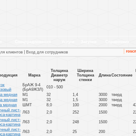
т
Спецпредложения
Услуги
Закупки
Справочник
rosc
|
ля клиентов
Вход для сотрудников
Толщина
Ширина
родукция
Марка
Диаметр
Толщина
Длина
Состояние
наруж
стенки
ток
БрАЖ 9-4
010 - 500
нзовый
(БрА9Ж3Л)
ба медная
М1
32
1,4
3000
тверд
ба медная
М1
32
1,5
3000
тверд
а медная
ШМТ
8,0
100
2000
тверд
4
унный лист-
Л63
2,0
252
1500
2
са-картина
унный лист-
Л63
2,0
248
1500
2
са-картина
унный лист-
Л63
2,0
25
200
2
са-картина