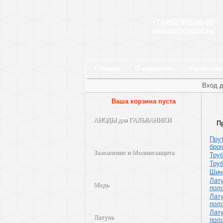
+7 (495) 975-60-60
roscm@roscm.ru
Главная
О компании
Прайс-лис
Вход д
Ваша корзина пуста
АНОДЫ для ГАЛЬВАНИКИ
П
Пру
бро
Заземление и Молниезащита
Тру
Тру
Шин
Лат
Медь
поло
Лат
поло
Лат
Латунь
поло