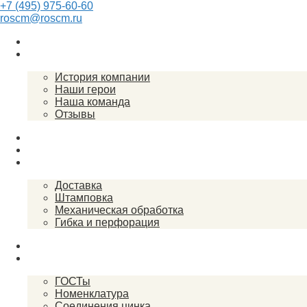
+7 (495) 975-60-60
roscm@roscm.ru
Главная
О компании
История компании
Наши герои
Наша команда
Отзывы
Прайс-лист
Спецпредложения
Услуги
Доставка
Штамповка
Механическая обработка
Гибка и перфорация
Закупки
Справочник
ГОСТы
Номенклатура
Соединения цинка