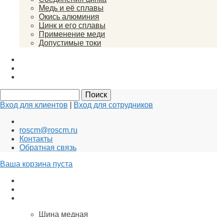
Медь и её сплавы
Окись алюминия
Цинк и его сплавы
Применение меди
Допустимые токи
Вакансии
Новости
Документы
Вход для клиентов
|
Вход для сотрудников
roscm@roscm.ru
Контакты
Обратная связь
Ваша корзина пуста
АНОДЫ для ГАЛЬВАНИКИ
Заземление и Молниезащита
Медь
Шина медная