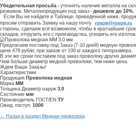
Убедительная просьба -
уточнять наличие металла на скл
резервов.
Металлопродукция под заказ -
дешевле до 10%.
Если Вы не найдете в Таблице, приведенной ниже, продукц
просим отправить Заявку на нашу почту
roscm@roscm.ru
стороны, сделаем всё возможное, чтобы в кратчайшие сро
складов, отгрузить его с производства, ускорить его изгот
Предлагаем поставку под Заказ (7-10 дней) медную прово
цене 478 руб/кг, при заказе от 100 кг каждого типоразмера.
В эти же сроки поставим под заказ проволоку других диаме
Чем больше диаметр медной проволоки, тем ниже цена.
Ждем Ваши Заказы!
Характеристики
Продукция
Проволока медная
Марка
ММ
Толщина Диаметр наруж
3,0
Состояние
мяг
Произво­дитель ГОСТ/EN
ТУ
Ожид. поступ.
1000
← Назад в раздел Медная проволока
Специальные предложения