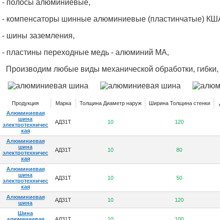
- полосы алюминиевые,
- компенсаторы шинные алюминиевые (пластинчатые) КШ
- шины заземления,
- пластины переходные медь - алюминий МА,
Производим любые виды механической обработки, гибки,
Продукция
Марка
Толщина Диаметр наруж
Ширина Толщина стенки
Алюминиевая
шина
АД31Т
10
120
электротехничес
кая
Алюминиевая
шина
АД31Т
10
80
электротехничес
кая
Алюминиевая
шина
АД31Т
10
50
электротехничес
кая
Алюминиевая
АД31Т
10
120
шина
Шина
алюминиевая
АД31Т
10
100