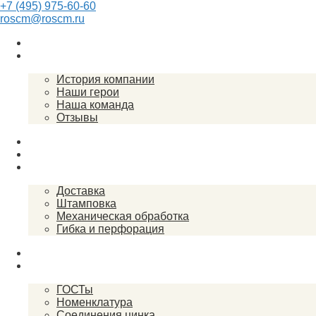
+7 (495) 975-60-60
roscm@roscm.ru
Главная
О компании
История компании
Наши герои
Наша команда
Отзывы
Прайс-лист
Спецпредложения
Услуги
Доставка
Штамповка
Механическая обработка
Гибка и перфорация
Закупки
Справочник
ГОСТы
Номенклатура
Соединения цинка