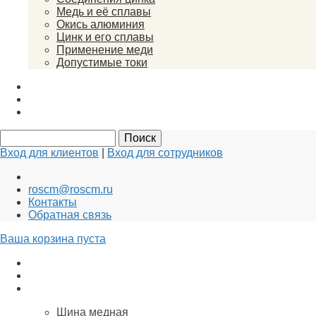
Медь и её сплавы
Окись алюминия
Цинк и его сплавы
Применение меди
Допустимые токи
Вакансии
Новости
Документы
Вход для клиентов
|
Вход для сотрудников
roscm@roscm.ru
Контакты
Обратная связь
Ваша корзина пуста
АНОДЫ для ГАЛЬВАНИКИ
Заземление и Молниезащита
Медь
Шина медная