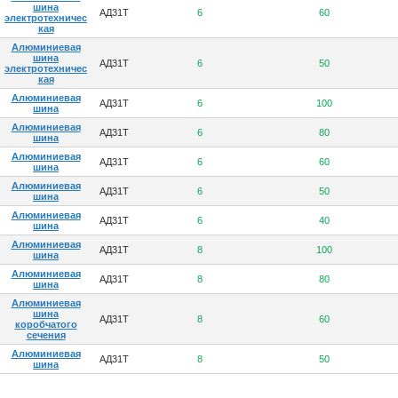
шина
АД31Т
6
60
электротехничес
кая
Алюминиевая
шина
АД31Т
6
50
электротехничес
кая
Алюминиевая
АД31Т
6
100
шина
Алюминиевая
АД31Т
6
80
шина
Алюминиевая
АД31Т
6
60
шина
Алюминиевая
АД31Т
6
50
шина
Алюминиевая
АД31Т
6
40
шина
Алюминиевая
АД31Т
8
100
шина
Алюминиевая
АД31Т
8
80
шина
Алюминиевая
шина
АД31Т
8
60
коробчатого
сечения
Алюминиевая
АД31Т
8
50
шина