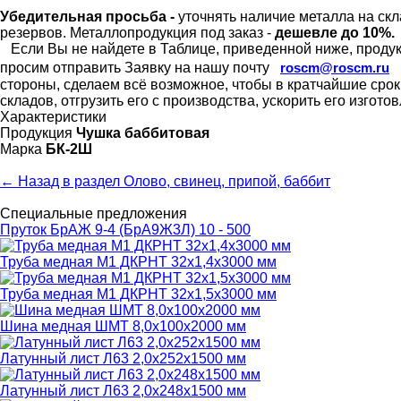
Убедительная просьба -
уточнять наличие металла на скл
резервов.
Металлопродукция под заказ -
дешевле до 10%.
Если Вы не найдете в Таблице, приведенной ниже, продукц
просим отправить Заявку на нашу почту
roscm@roscm.ru
стороны, сделаем всё возможное, чтобы в кратчайшие сро
складов, отгрузить его с производства, ускорить его изгот
Характеристики
Продукция
Чушка баббитовая
Марка
БК-2Ш
← Назад в раздел Олово, свинец, припой, баббит
Специальные предложения
Пруток БрАЖ 9-4 (БрА9Ж3Л) 10 - 500
Труба медная М1 ДКРНТ 32х1,4х3000 мм
Труба медная М1 ДКРНТ 32х1,5х3000 мм
Шина медная ШМТ 8,0х100х2000 мм
Латунный лист Л63 2,0х252х1500 мм
Латунный лист Л63 2,0х248х1500 мм