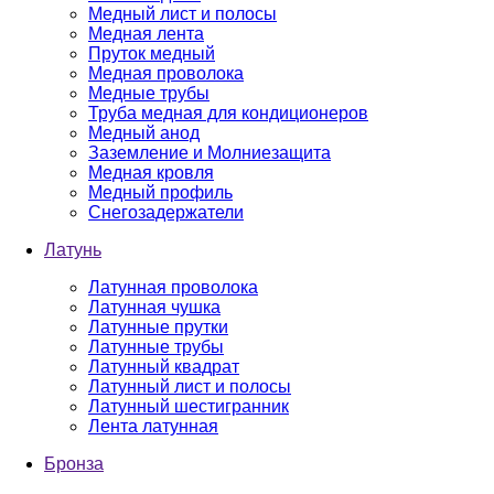
Медный лист и полосы
Медная лента
Пруток медный
Медная проволока
Медные трубы
Труба медная для кондиционеров
Медный анод
Заземление и Молниезащита
Медная кровля
Медный профиль
Снегозадержатели
Латунь
Латунная проволока
Латунная чушка
Латунные прутки
Латунные трубы
Латунный квадрат
Латунный лист и полосы
Латунный шестигранник
Лента латунная
Бронза