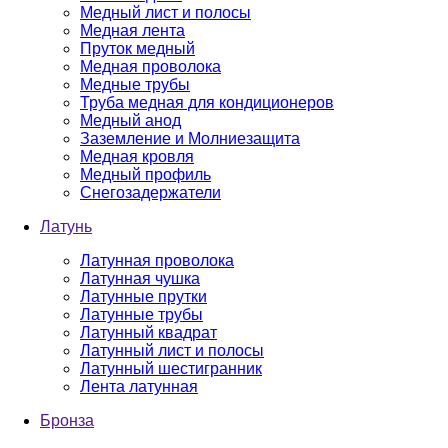
Медный лист и полосы
Медная лента
Пруток медный
Медная проволока
Медные трубы
Труба медная для кондиционеров
Медный анод
Заземление и Молниезащита
Медная кровля
Медный профиль
Снегозадержатели
Латунь
Латунная проволока
Латунная чушка
Латунные прутки
Латунные трубы
Латунный квадрат
Латунный лист и полосы
Латунный шестигранник
Лента латунная
Бронза