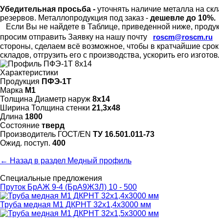
Убедительная просьба -
уточнять наличие металла на скл
резервов.
Металлопродукция под заказ -
дешевле до 10%.
Если Вы не найдете в Таблице, приведенной ниже, продукц
просим отправить Заявку на нашу почту
roscm@roscm.ru
стороны, сделаем всё возможное, чтобы в кратчайшие сро
складов, отгрузить его с производства, ускорить его изгот
Характеристики
Продукция
ПФЭ-1Т
Марка
М1
Толщина Диаметр наруж
8х14
Ширина Толщина стенки
21,3х48
Длина
1800
Состояние
тверд
Произво­дитель ГОСТ/EN
ТУ 16.501.011-73
Ожид. поступ.
400
← Назад в раздел Медный профиль
Специальные предложения
Пруток БрАЖ 9-4 (БрА9Ж3Л) 10 - 500
Труба медная М1 ДКРНТ 32х1,4х3000 мм