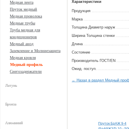
Характеристики
Медная лента
Пруток медный
Продукция
Медная проволока
Марка
Медные трубы
Толщина Диаметр наруж
Труба медная для
Ширина Толщина стенки
кондиционеров
Длина
Медный анод
Заземление и Молниезащита
Состояние
Медная кровля
Произво­дитель ГОСТ/EN
Медный профиль
Ожид. поступ.
Снегозадержатели
← Назад в раздел Медный про
Латунь
Бронза
Специальные пред
Алюминий
Пруток БрАЖ 9-4
(БрА9Ж3Л) 10 - 50