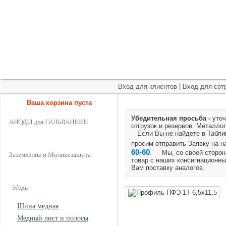
+7 (495) 975-60-60
roscm@roscm.ru
Главная
О компании
Прайс-лист
Спецпредложения
|
Вход для клиентов
Вход для сот
Ваша корзина пуста
Убедительная просьба -
уточ
АНОДЫ для ГАЛЬВАНИКИ
отгрузок и резервов.
Металлоп
Если Вы не найдете в Таблице
просим отправить Заявку на 
60-60
. Мы, со своей стороны
Заземление и Молниезащита
товар с наших консигнационны
Вам поставку аналогов.
Медь
Шина медная
Медный лист и полосы