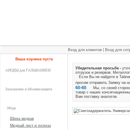
+7 (495) 975-60-60
roscm@roscm.ru
Главная
О компании
Прайс-лист
Спецпредложения
|
Вход для клиентов
Вход для сот
Ваша корзина пуста
Убедительная просьба -
уточ
АНОДЫ для ГАЛЬВАНИКИ
отгрузок и резервов.
Металлоп
Если Вы не найдете в Таблице
просим отправить Заявку на 
60-60
. Мы, со своей стороны
Заземление и Молниезащита
товар с наших консигнационны
Вам поставку аналогов.
Медь
Шина медная
Медный лист и полосы