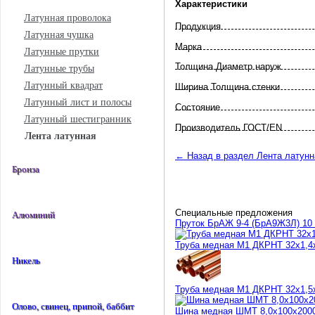
Характеристики
Латунная проволока
Продукция
Латунная чушка
Марка
Латунные прутки
Толщина Диаметр наруж
Латунные трубы
Латунный квадрат
Ширина Толщина стенки
Латунный лист и полосы
Состояние
Латунный шестигранник
Произво­дитель ГОСТ/EN
Лента латунная
← Назад в раздел Лента латунн
Бронза
Специальные предложения
Алюминий
Пруток БрАЖ 9-4 (БрА9Ж3Л) 10 
Труба медная М1 ДКРНТ 32х1,4
Никель
Труба медная М1 ДКРНТ 32х1,5
Олово, свинец, припой, баббит
Шина медная ШМТ 8,0х100х200