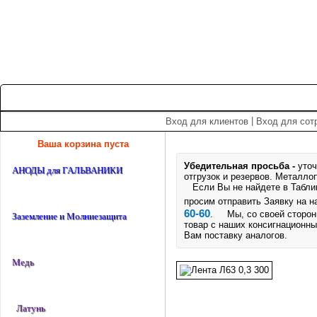
+7 (495) 975-60-60
roscm@roscm.ru
Главная
О компании
Прайс-лист
Спецпредложения
|
Вход для клиентов
Вход для сот
Ваша корзина пуста
Убедительная просьба -
уточ
АНОДЫ для ГАЛЬВАНИКИ
отгрузок и резервов.
Металлоп
Если Вы не найдете в Таблице
просим отправить Заявку на 
60-60
. Мы, со своей стороны
Заземление и Молниезащита
товар с наших консигнационны
Вам поставку аналогов.
Медь
Латунь