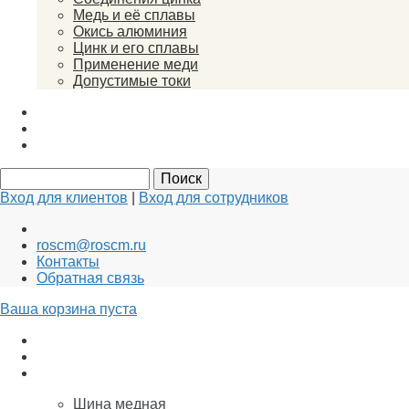
Медь и её сплавы
Окись алюминия
Цинк и его сплавы
Применение меди
Допустимые токи
Вакансии
Новости
Документы
Вход для клиентов
|
Вход для сотрудников
roscm@roscm.ru
Контакты
Обратная связь
Ваша корзина пуста
АНОДЫ для ГАЛЬВАНИКИ
Заземление и Молниезащита
Медь
Шина медная