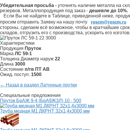
Убедительная просьба -
уточнять наличие металла на скл
резервов.
Металлопродукция под заказ -
дешевле до 10%.
Если Вы не найдете в Таблице, приведенной ниже, продукц
просим отправить Заявку на нашу почту
roscm@roscm.ru
стороны, сделаем всё возможное, чтобы в кратчайшие сро
складов, отгрузить его с производства, ускорить его изгот
Характеристики
Продукция
Пруток
Марка
ЛС 59-1
Толщина Диаметр наруж
22
Длина
3000
Состояние
п/тв ПТ АВ
Ожид. поступ.
1500
← Назад в раздел Латунные прутки
Специальные предложения
Пруток БрАЖ 9-4 (БрА9Ж3Л) 10 - 500
Труба медная М1 ДКРНТ 32х1,4х3000 мм