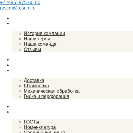
+7 (495) 975-60-60
roscm@roscm.ru
Главная
О компании
История компании
Наши герои
Наша команда
Отзывы
Прайс-лист
Спецпредложения
Услуги
Доставка
Штамповка
Механическая обработка
Гибка и перфорация
Закупки
Справочник
ГОСТы
Номенклатура
Соединения цинка