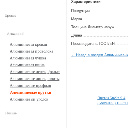
Характеристики
Продукция
Бронза
Марка
Толщина Диаметр наруж
Алюминий
Длина
Произво­дитель ГОСТ/EN
Алюминиевая кровля
Алюминиевая проволока
← Назад в раздел Алюминиевые
Алюминиевая чушка
Алюминиевая шина
Алюминиевые ленты, фольга
Алюминиевые листы, плиты
Алюминиевые профиля
Специальные пред
Алюминиевые прутки
Пруток БрАЖ 9-4
Алюминиевый уголок
(БрА9Ж3Л) 10 - 50
Никель