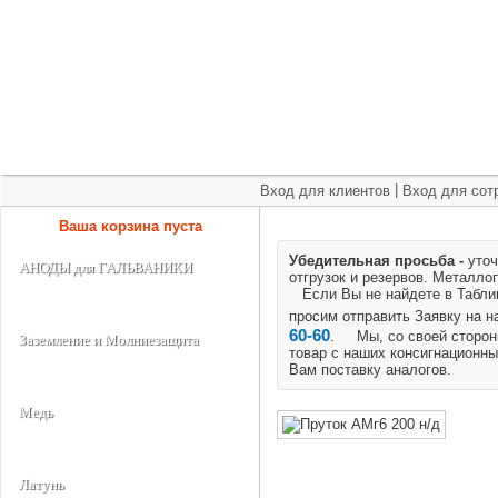
+7 (495) 975-60-60
roscm@roscm.ru
Главная
О компании
Прайс-лист
Спецпредложения
|
Вход для клиентов
Вход для сот
Ваша корзина пуста
Убедительная просьба -
уточ
АНОДЫ для ГАЛЬВАНИКИ
отгрузок и резервов.
Металлоп
Если Вы не найдете в Таблице
просим отправить Заявку на 
60-60
. Мы, со своей стороны
Заземление и Молниезащита
товар с наших консигнационны
Вам поставку аналогов.
Медь
Латунь