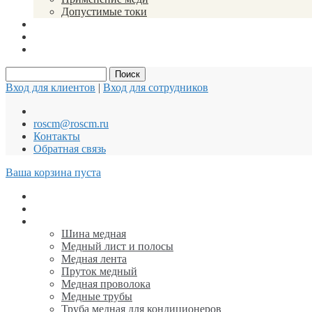
Допустимые токи
Вакансии
Новости
Документы
Вход для клиентов
|
Вход для сотрудников
roscm@roscm.ru
Контакты
Обратная связь
Ваша корзина пуста
АНОДЫ для ГАЛЬВАНИКИ
Заземление и Молниезащита
Медь
Шина медная
Медный лист и полосы
Медная лента
Пруток медный
Медная проволока
Медные трубы
Труба медная для кондиционеров