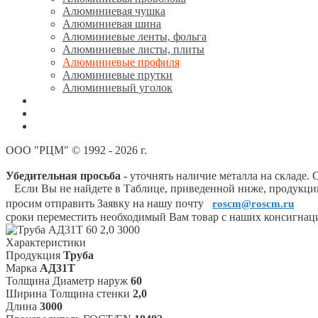
Алюминиевая чушка
Алюминиевая шина
Алюминиевые ленты, фольга
Алюминиевые листы, плиты
Алюминиевые профиля
Алюминиевые прутки
Алюминиевый уголок
Никель
Олово, свинец, припой, баббит
Цинк, марганец, кремний
ООО "РЦМ" © 1992 - 2026 г.
Убедительная просьба -
уточнять наличие металла на складе. 
Если Вы не найдете в Таблице, приведенной ниже, продукции,
просим отправить Заявку на нашу почту
roscm@roscm.ru
сроки переместить необходимый Вам товар с наших консигнацио
Характеристики
Продукция
Труба
Марка
АД31Т
Толщина Диаметр наруж
60
Ширина Толщина стенки
2,0
Длина
3000