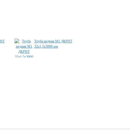
РНТ
Труба медная М1 ДКРНТ
Шина медная ШМ
32х1,5х3000 мм
8,0х100х2000 мм