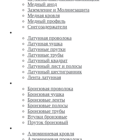
Медный анод
Заземление и Молниезащита
Медная кровля
Медный профиль
Снегозадержатели
Латунь
Латунная проволока
Латунная чушка
Латунные прутки
Латунные трубы
Латунный квадрат
Латунный лист и полосы
Латунный шестигранник
Лента латунная
Бронза
Бронзовая проволока
Бронзовая чушка
Бронзовые ленты
Бронзовые полосы
Бронзовые трубы
Втулки бронзовые
Пруток бронзовый
Алюминий
Алюминиевая кровля
Алюминиевая проволока