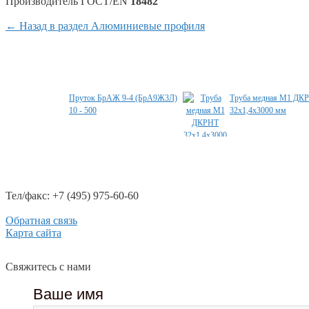
Произво­дитель ГОСТ/EN
18482
← Назад в раздел Алюминиевые профиля
Специальные предложения
Пруток БрАЖ 9-4 (БрА9Ж3Л)
Труба медная М1 ДК
10 - 500
32х1,4х3000 мм
Тел/факс: +7 (495) 975-60-60
Обратная связь
Карта сайта
Свяжитесь с нами
Ваше имя