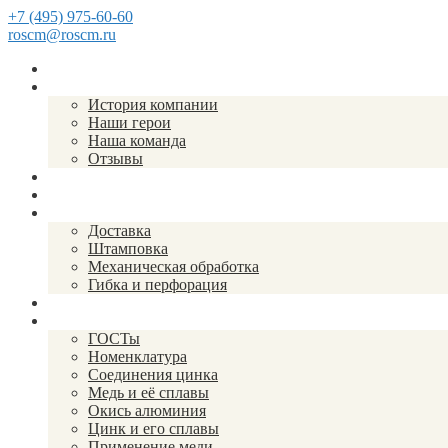
+7 (495) 975-60-60
roscm@roscm.ru
Главная
О компании
История компании
Наши герои
Наша команда
Отзывы
Прайс-лист
Спецпредложения
Услуги
Доставка
Штамповка
Механическая обработка
Гибка и перфорация
Закупки
Справочник
ГОСТы
Номенклатура
Соединения цинка
Медь и её сплавы
Окись алюминия
Цинк и его сплавы
Применение меди