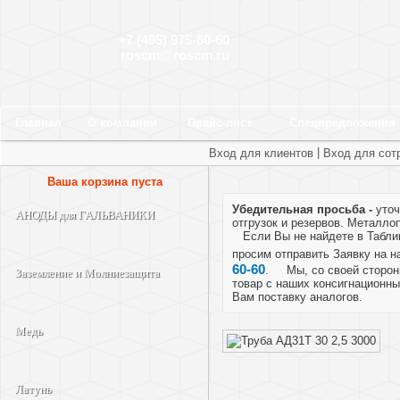
+7 (495) 975-60-60
roscm@roscm.ru
Главная
О компании
Прайс-лист
Спецпредложения
|
Вход для клиентов
Вход для сот
Ваша корзина пуста
Убедительная просьба -
уточ
АНОДЫ для ГАЛЬВАНИКИ
отгрузок и резервов.
Металлоп
Если Вы не найдете в Таблице
просим отправить Заявку на 
60-60
. Мы, со своей стороны
Заземление и Молниезащита
товар с наших консигнационны
Вам поставку аналогов.
Медь
Латунь