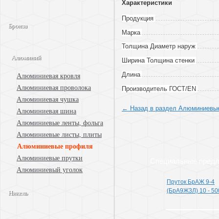
Характеристики
Продукция
Бронза
Марка
Толщина Диаметр наруж
Алюминий
Ширина Толщина стенки
Длина
Алюминиевая кровля
Алюминиевая проволока
Произво­дитель ГОСТ/EN
Алюминиевая чушка
← Назад в раздел Алюминиевы
Алюминиевая шина
Алюминиевые ленты, фольга
Алюминиевые листы, плиты
Алюминиевые профиля
Алюминиевые прутки
Специальные пред
Алюминиевый уголок
Пруток БрАЖ 9-4
(БрА9Ж3Л) 10 - 50
Никель