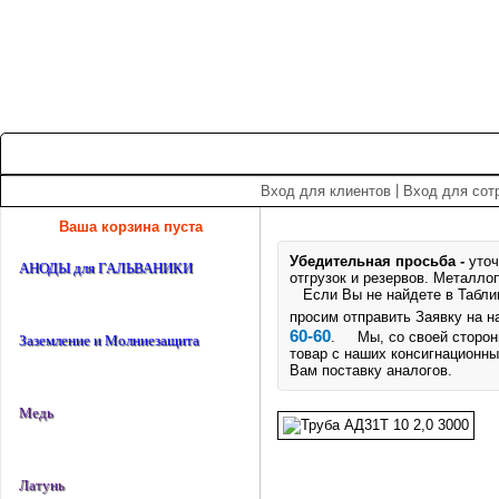
+7 (495) 975-60-60
roscm@roscm.ru
Главная
О компании
Прайс-лист
Спецпредложения
|
Вход для клиентов
Вход для сот
Ваша корзина пуста
Убедительная просьба -
уточ
АНОДЫ для ГАЛЬВАНИКИ
отгрузок и резервов.
Металлоп
Если Вы не найдете в Таблице
просим отправить Заявку на 
60-60
. Мы, со своей стороны
Заземление и Молниезащита
товар с наших консигнационны
Вам поставку аналогов.
Медь
Латунь