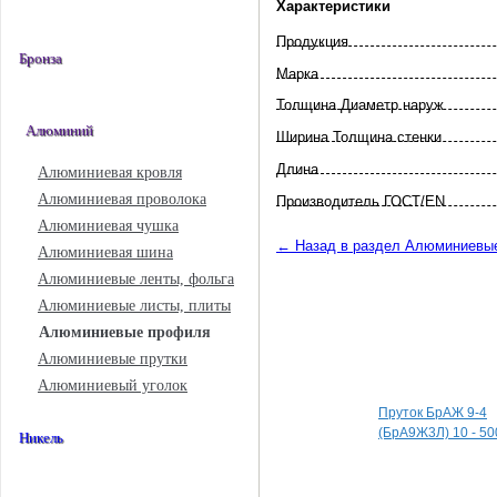
Характеристики
Продукция
Бронза
Марка
Толщина Диаметр наруж
Алюминий
Ширина Толщина стенки
Длина
Алюминиевая кровля
Алюминиевая проволока
Произво­дитель ГОСТ/EN
Алюминиевая чушка
← Назад в раздел Алюминиевы
Алюминиевая шина
Алюминиевые ленты, фольга
Алюминиевые листы, плиты
Алюминиевые профиля
Алюминиевые прутки
Специальные пред
Алюминиевый уголок
Пруток БрАЖ 9-4
(БрА9Ж3Л) 10 - 50
Никель