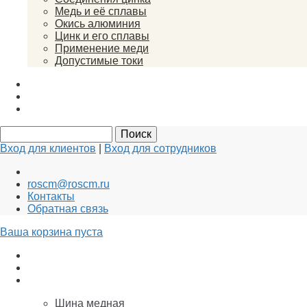
Медь и её сплавы
Окись алюминия
Цинк и его сплавы
Применение меди
Допустимые токи
Вакансии
Новости
Документы
Вход для клиентов
|
Вход для сотрудников
roscm@roscm.ru
Контакты
Обратная связь
Ваша корзина пуста
АНОДЫ для ГАЛЬВАНИКИ
Заземление и Молниезащита
Медь
Шина медная