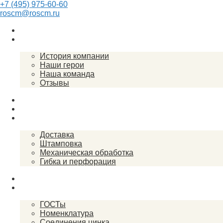
+7 (495) 975-60-60
roscm@roscm.ru
Главная
О компании
История компании
Наши герои
Наша команда
Отзывы
Прайс-лист
Спецпредложения
Услуги
Доставка
Штамповка
Механическая обработка
Гибка и перфорация
Закупки
Справочник
ГОСТы
Номенклатура
Соединения цинка