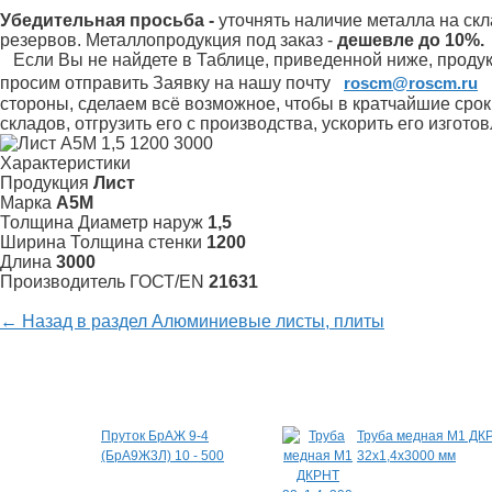
Убедительная просьба -
уточнять наличие металла на скл
резервов.
Металлопродукция под заказ -
дешевле до 10%.
Если Вы не найдете в Таблице, приведенной ниже, продукц
просим отправить Заявку на нашу почту
roscm@roscm.ru
стороны, сделаем всё возможное, чтобы в кратчайшие сро
складов, отгрузить его с производства, ускорить его изгот
Характеристики
Продукция
Лист
Марка
А5М
Толщина Диаметр наруж
1,5
Ширина Толщина стенки
1200
Длина
3000
Произво­дитель ГОСТ/EN
21631
← Назад в раздел Алюминиевые листы, плиты
Специальные предложения
Пруток БрАЖ 9-4
Труба медная М1 ДК
(БрА9Ж3Л) 10 - 500
32х1,4х3000 мм