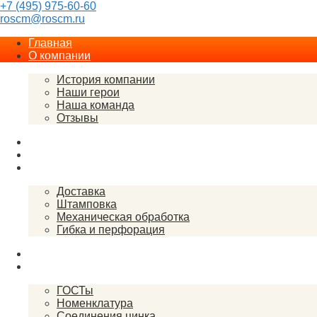
+7 (495) 975-60-60
roscm@roscm.ru
Главная
О компании
История компании
Наши герои
Наша команда
Отзывы
Прайс-лист
Спецпредложения
Услуги
Доставка
Штамповка
Механическая обработка
Гибка и перфорация
Закупки
Справочник
ГОСТы
Номенклатура
Соединения цинка