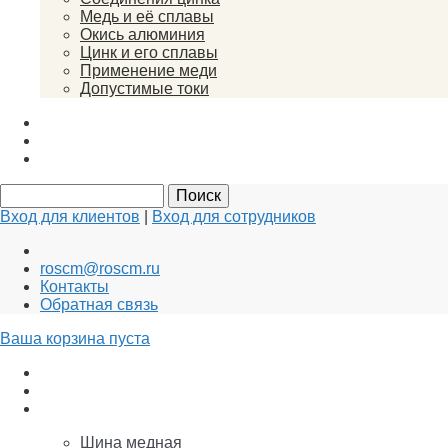
Медь и её сплавы
Окись алюминия
Цинк и его сплавы
Применение меди
Допустимые токи
Вакансии
Новости
Документы
Вход для клиентов
|
Вход для сотрудников
roscm@roscm.ru
Контакты
Обратная связь
Ваша корзина пуста
АНОДЫ для ГАЛЬВАНИКИ
Заземление и Молниезащита
Медь
Шина медная