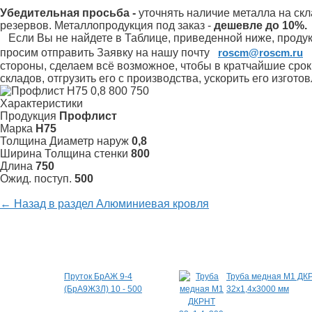
Убедительная просьба -
уточнять наличие металла на скл
резервов.
Металлопродукция под заказ -
дешевле до 10%.
Если Вы не найдете в Таблице, приведенной ниже, продукц
просим отправить Заявку на нашу почту
roscm@roscm.ru
стороны, сделаем всё возможное, чтобы в кратчайшие сро
складов, отгрузить его с производства, ускорить его изгот
Характеристики
Продукция
Профлист
Марка
Н75
Толщина Диаметр наруж
0,8
Ширина Толщина стенки
800
Длина
750
Ожид. поступ.
500
← Назад в раздел Алюминиевая кровля
Специальные предложения
Пруток БрАЖ 9-4
Труба медная М1 ДК
(БрА9Ж3Л) 10 - 500
32х1,4х3000 мм