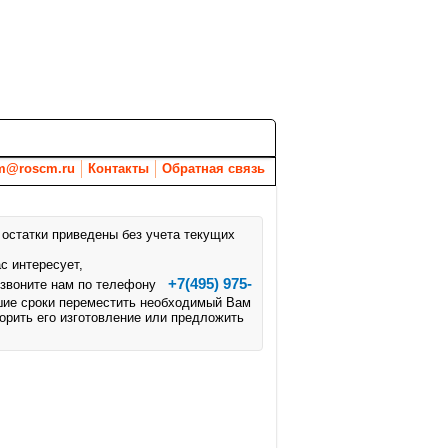
Вакансии
Новости
Документы
m@roscm.ru
Контакты
Обратная связь
 остатки приведены без учета текущих
с интересует,
+7(495) 975-
озвоните нам по телефону
шие сроки переместить необходимый Вам
корить его изготовление или предложить