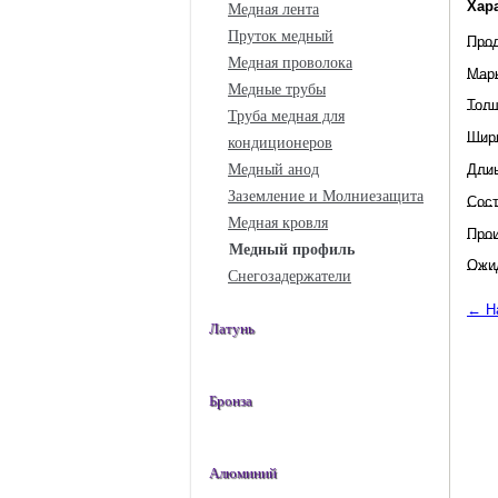
Хар
Медная лента
Пруток медный
Про
Медная проволока
Мар
Медные трубы
Тол
Труба медная для
Шир
кондиционеров
Дли
Медный анод
Заземление и Молниезащита
Сос
Медная кровля
Прои
Медный профиль
Ожид
Снегозадержатели
← Н
Латунь
Бронза
Алюминий