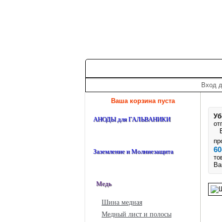
+7 (495) 975-60-60
roscm@roscm.ru
Главная
О компании
Прайс-лис
Вход д
Ваша корзина пуста
Уб
АНОДЫ для ГАЛЬВАНИКИ
от
Ес
пр
60
Заземление и Молниезащита
то
Ва
Медь
Шина медная
Медный лист и полосы