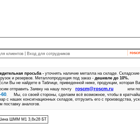
т
Спецпредложения
Услуги
Закупки
Справочник
rosc
|
ля клиентов
Вход для сотрудников
едительная просьба -
уточнять наличие металла на складе. Складские
грузок и резервов.
Металлопродукция под заказ -
дешевле до 10%.
ли Вы не найдете в Таблице, приведенной ниже, продукции, которая Ва
roscm@roscm.ru
осим отправить Заявку на нашу почту
или п
-60
. Мы, со своей стороны, сделаем всё возможное, чтобы в кратчай
вар с наших консигнационных складов, отгрузить его с производства, ус
м поставку аналогов.