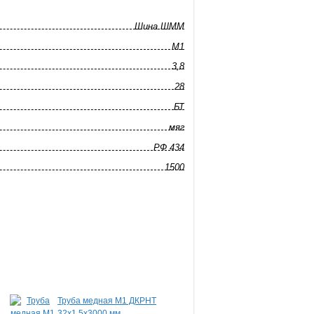
Шина ШММ
М1
3,8
28
БТ
мяг
РФ 434
1500
Труба медная М1 ДКРНТ
Шина медная ШМТ
32х1,5х3000 мм
8,0х100х2000 мм