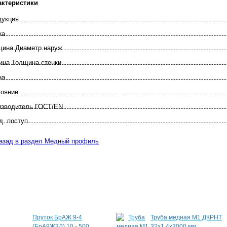
актеристики
дукция
ка
щина Диаметр наруж
ина Толщина стенки
на
тояние
зво­дитель ГОСТ/EN
. поступ.
азад в раздел Медный профиль
Специальные предложения
Пруток БрАЖ 9-4
Труба медная М1 ДКРНТ
(БрА9Ж3Л) 10 - 500
32х1,4х3000 мм